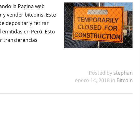
ndo la Pagina web
y vender bitcoins. Este
e depositar y retirar
d emitidas en Perú. Esto
r transferencias
Posted by
stephan
enero 14, 2018 in
Bitcoin