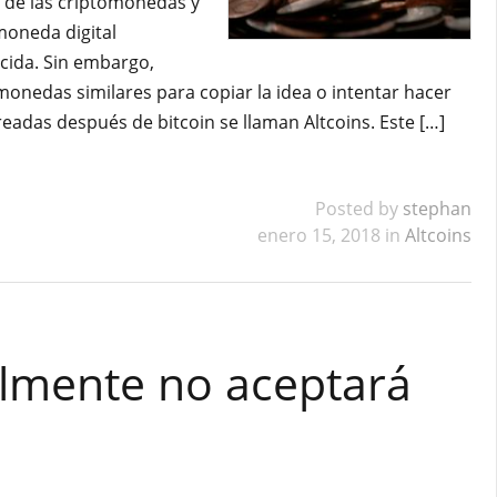
 de las criptomonedas y
moneda digital
cida. Sin embargo,
onedas similares para copiar la idea o intentar hacer
eadas después de bitcoin se llaman Altcoins. Este […]
Posted by
stephan
enero 15, 2018 in
Altcoins
lmente no aceptará