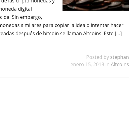
 de las criptomonedas y
moneda digital
cida. Sin embargo,
onedas similares para copiar la idea o intentar hacer
eadas después de bitcoin se llaman Altcoins. Este […]
Posted by
stephan
enero 15, 2018 in
Altcoins