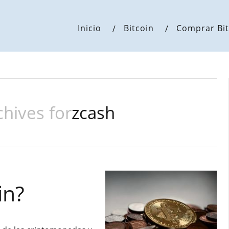
Inicio
Bitcoin
Comprar Bit
chives for
zcash
in?