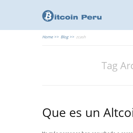
Home
>>
Blog
>>
zcash
Tag Ar
Que es un Altco