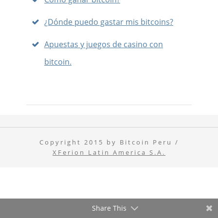
¿Dónde puedo gastar mis bitcoins?
Apuestas y juegos de casino con
bitcoin.
Copyright 2015 by Bitcoin Peru /
XFerion Latin America S.A.
Share This